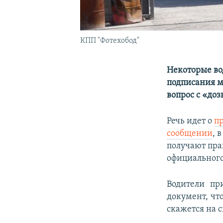
КПП "Фотехобод"
Некоторые во
подписания м
вопрос с «до
Речь идет о
п
сообщении
, 
получают пра
официальног
Водители пр
документ, что
скажется на 