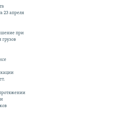
та
а 23 апреля
решение при
 грузов
нсе
икации
ет.
 протяжении
 и
ков