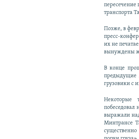
пересечение 
транспорта Т
Позже, в фев
пресс-конфер
их не печата
вынуждены жд
В конце про
предыдущие м
грузовики с 
Некоторые 
побеседовал 
выражали над
Минтрансе Т
существенно
порчи груза».