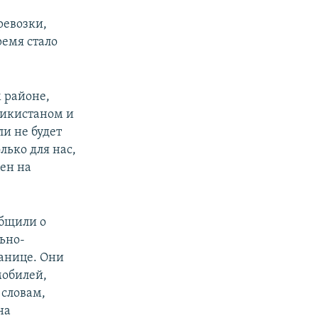
ревозки,
емя стало
 районе,
жикистаном и
и не будет
лько для нас,
цен на
общили о
ьно-
анице. Они
мобилей,
 словам,
на