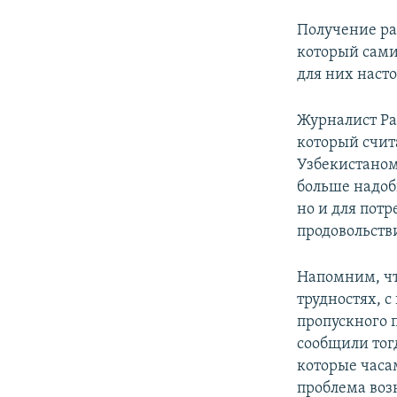
Получение ра
который сами
для них наст
Журналист Ра
который счит
Узбекистаном
больше надоб
но и для потр
продовольстви
Напомним, чт
трудностях, 
пропускного 
сообщили тог
которые часа
проблема воз