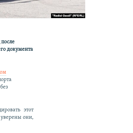
 после
го документа
ном
порта
 без
ировать этот
, уверены они,