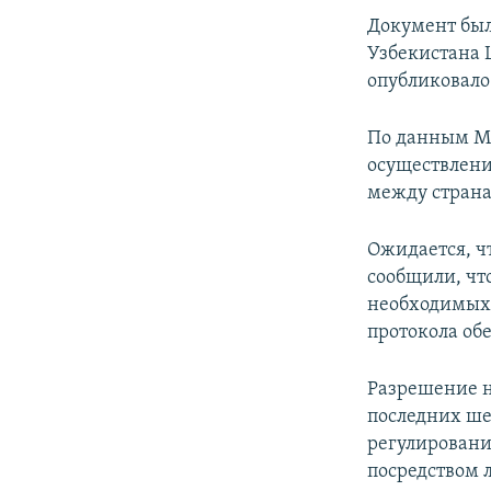
Документ был 
Узбекистана 
опубликовал
По данным Ми
осуществлени
между страна
Ожидается, ч
сообщили, чт
необходимых 
протокола обе
Разрешение н
последних ше
регулировани
посредством 