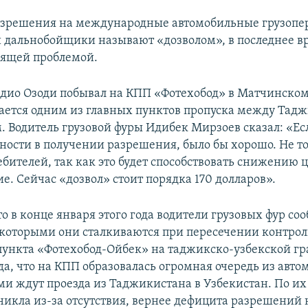
зрешения на международные автомобильные грузопе
 дальнобойщики называют «дозволом», в последнее вр
оящей проблемой.
дио Озоди побывал на КПП «Фотехобод» в Матчинском
ается одним из главных пунктов пропуска между Тад
. Водитель грузовой фуры Идибек Мирзоев сказал: «Есл
ности в получении разрешения, было бы хорошо. Не то
ебителей, так как это будет способствовать снижению 
е. Сейчас «дозвол» стоит порядка 170 долларов».
о в конце января этого года водители грузовых фур со
с которыми они сталкиваются при пересечении контрол
пункта «Фотехобод-Ойбек» на таджикско-узбекской гр
да, что на КПП образовалась огромная очередь из авто
ми ждут проезда из Таджикистана в Узбекистан. По их
никла из-за отсутствия, вернее дефицита разрешений 