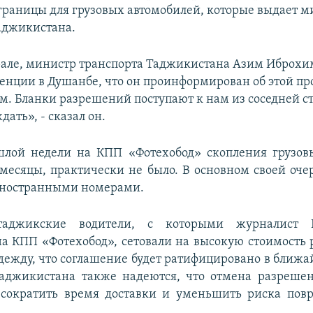
границы для грузовых автомобилей, которые выдает м
аджикистана.
рале, министр транспорта Таджикистана Азим Иброхи
енции в Душанбе, что он проинформирован об этой п
ем. Бланки разрешений поступают к нам из соседней с
ать», - сказал он.
шлой недели на КПП «Фотехобод» скопления грузовы
есяцы, практически не было. В основном своей оч
иностранными номерами.
таджикские водители, с которыми журналист 
на КПП «Фотехобод», сетовали на высокую стоимость
ежду, что соглашение будет ратифицировано в ближа
аджикистана также надеются, что отмена разрешен
 сократить время доставки и уменьшить риска пов