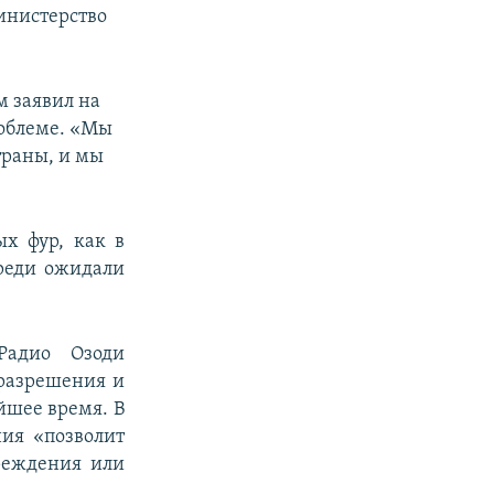
инистерство
м заявил на
роблеме. «Мы
траны, и мы
х фур, как в
ереди ожидали
Радио Озоди
 разрешения и
йшее время. В
ия «позволит
реждения или