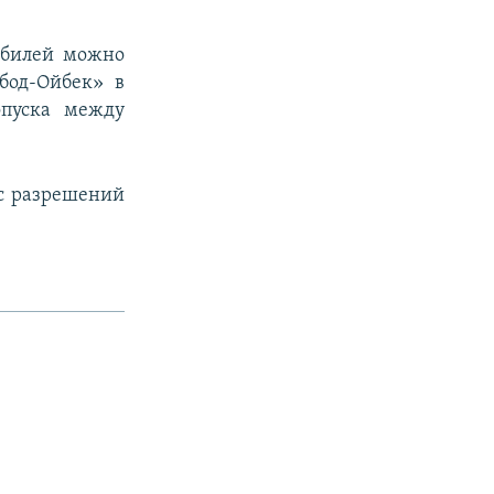
обилей можно
бод-Ойбек» в
опуска между
с разрешений