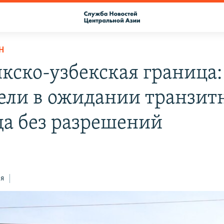
Н
кско-узбекская граница:
ели в ожидании транзит
да без разрешений
ся