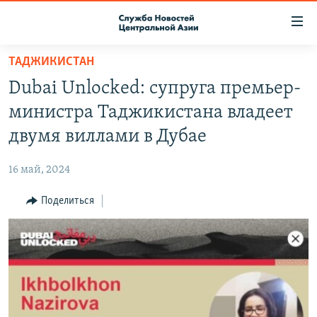
Ссылки
доступа
Вернуться
ТАДЖИКИСТАН
к
О ПРОЕКТЕ
Dubai Unlocked: супруга премьер-
основному
ПОДПИСКА
содержанию
министра Таджикистана владеет
КОНТАКТЫ
Вернутся
двумя виллами в Дубае
к
RFE/RL ДИРЕКТ
главной
16 май, 2024
НАСТОЯЩЕЕ ВРЕМЯ
навигации
Вернутся
Поделиться
МИГРАНТ МЕДИА
к
поиску