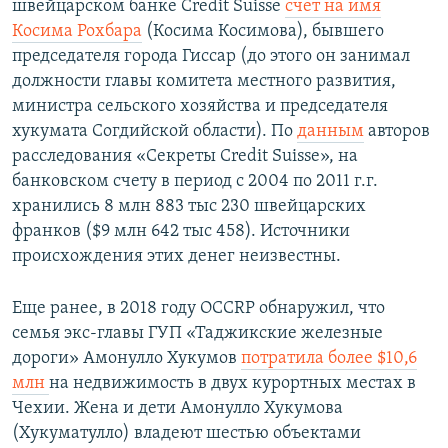
швейцарском банке Credit Suisse
счет на имя
Косима Рохбара
(Косима Косимова), бывшего
председателя города Гиссар (до этого он занимал
должности главы комитета местного развития,
министра сельского хозяйства и председателя
хукумата Согдийской области). По
данным
авторов
расследования «Секреты Credit Suisse», на
банковском счету в период с 2004 по 2011 г.г.
хранились 8 млн 883 тыс 230 швейцарских
франков ($9 млн 642 тыс 458). Источники
происхождения этих денег неизвестны.
Еще ранее, в 2018 году OCCRP обнаружил, что
семья экс-главы ГУП «Таджикские железные
дороги» Амонулло Хукумов
потратила более $10,6
млн
на недвижимость в двух курортных местах в
Чехии. Жена и дети Амонулло Хукумова
(Хукуматулло) владеют шестью объектами