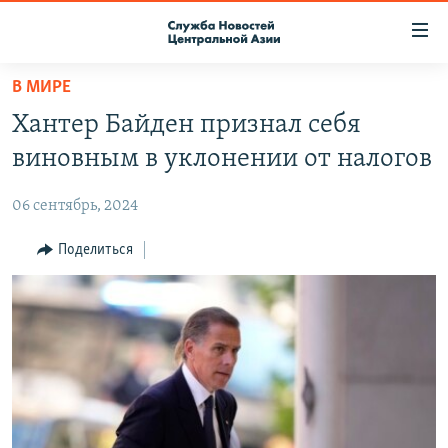
Ссылки
доступа
Вернуться
В МИРЕ
к
О ПРОЕКТЕ
Хантер Байден признал себя
основному
ПОДПИСКА
содержанию
виновным в уклонении от налогов
КОНТАКТЫ
Вернутся
к
06 сентябрь, 2024
RFE/RL ДИРЕКТ
главной
НАСТОЯЩЕЕ ВРЕМЯ
Поделиться
навигации
Вернутся
МИГРАНТ МЕДИА
к
поиску