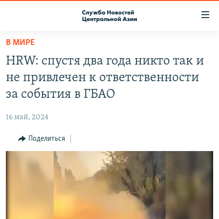
Ссылки
доступа
Вернуться
В МИРЕ
к
О ПРОЕКТЕ
HRW: спустя два года никто так и
основному
ПОДПИСКА
содержанию
не привлечен к ответственности
КОНТАКТЫ
Вернутся
за события в ГБАО
к
RFE/RL ДИРЕКТ
главной
16 май, 2024
НАСТОЯЩЕЕ ВРЕМЯ
навигации
Вернутся
Поделиться
МИГРАНТ МЕДИА
к
поиску