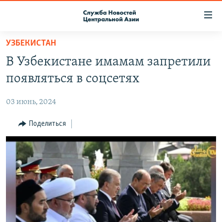
Ссылки
доступа
Вернуться
УЗБЕКИСТАН
к
О ПРОЕКТЕ
В Узбекистане имамам запретили
основному
ПОДПИСКА
содержанию
появляться в соцсетях
КОНТАКТЫ
Вернутся
к
03 июнь, 2024
RFE/RL ДИРЕКТ
главной
НАСТОЯЩЕЕ ВРЕМЯ
Поделиться
навигации
Вернутся
МИГРАНТ МЕДИА
к
поиску