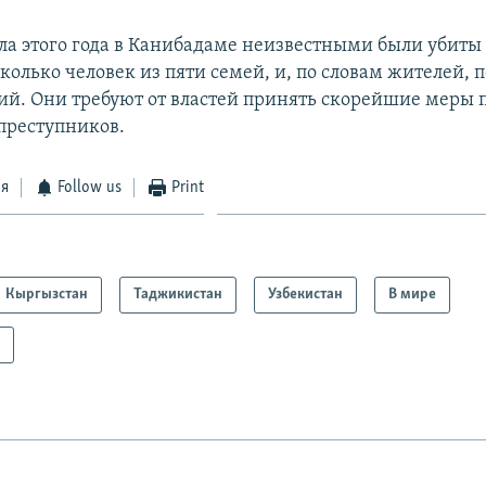
ала этого года в Канибадаме неизвестными были убиты
олько человек из пяти семей, и, по словам жителей, 
ий. Они требуют от властей принять скорейшие меры 
преступников.
ся
Follow us
Print
Кыргызстан
Таджикистан
Узбекистан
В мире
а