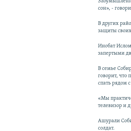
Злоумышленни
сон», - говор
В других рай
защиты своих
Инобат Ислом
запертыми дв
В семье Соби
говорит, что
спать рядом 
«Мы практиче
телевизор и д
Ашурали Соби
солдат.