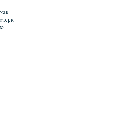
 как
почерк
по