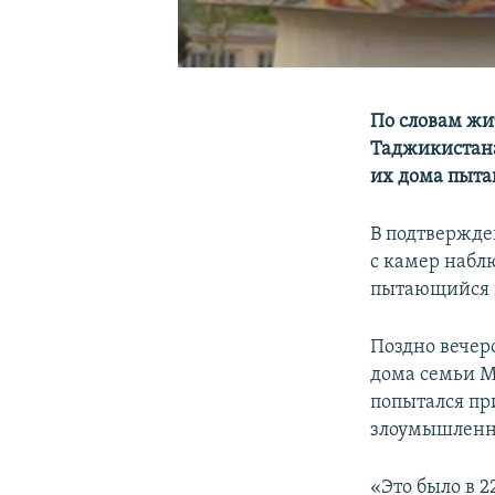
По словам жи
Таджикистана,
их дома пыта
В подтвержден
с камер набл
пытающийся 
Поздно вечер
дома семьи М
попытался пр
злоумышленн
«Это было в 2