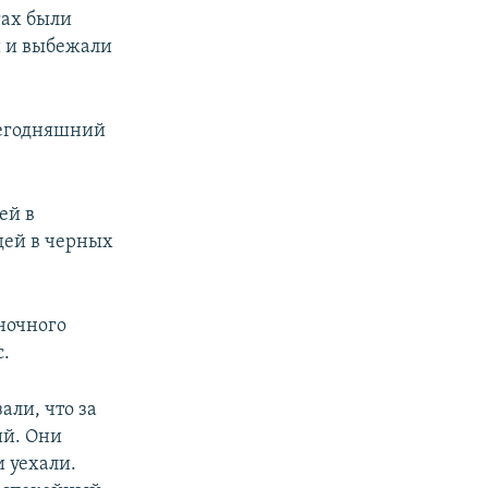
гах были
и и выбежали
сегодняшний
ей в
дей в черных
ночного
с.
али, что за
ий. Они
и уехали.