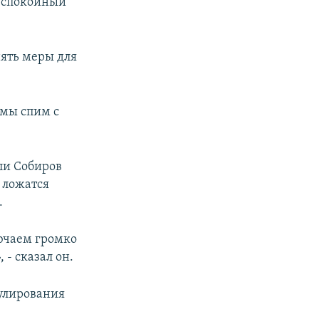
 спокойный
ять меры для
 мы спим с
ли Собиров
 ложатся
.
ючаем громко
- сказал он.
рулирования