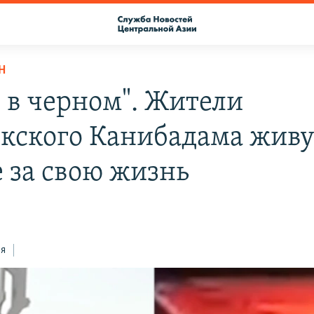
Н
 в черном". Жители
кского Канибадама живу
е за свою жизнь
ся