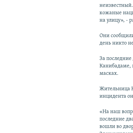
неизвестный. 
кожаные наци
на улицу», -
Они сообщили
день никто н
За последние
Канибадаме, 
масках.
Жительница К
инцидента он
«На наш вопр
последние дв
вошли во двор