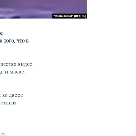
ре
 того, что в
оцсетях видео
е и маске,
 во дворе
естный
лся