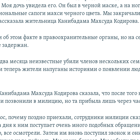
Моя дочь увидела его. Он был в черной маске, а на но
ональные сапоги махси черного цвета. Мы закричал
 рассказала жительница Канибадама Махсуда Кодирова.
 об этом факте в правоохранительные органы, но на 
е задержан.
 два месяца неизвестные убили членов нескольких сем
и теперь жители напуганы историями о появлении лю
анибадама Махсуда Кодирова сказала, что после того 
и позвонили в милицию, но та прибыла лишь через ча
ос, почему поздно приехали, сотрудники милиции сказ
а дня к ним поступает очень много подобных обращен
, все осмотрели. Затем им вновь поступил звонок и он