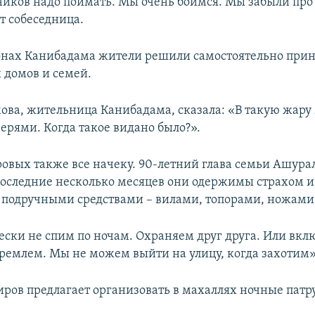
ков надо поймать. Мы очень боимся. Мы забыли про
ит собеседница.
онах Канибадама жители решили самостоятельно прин
 домов и семей.
ова, жительница Канибадама, сказала: «В такую жару
ерями. Когда такое видано было?».
ровых также все начеку. 90-летний глава семьи Ашура
 последние несколько месяцев они одержимы страхом и
с подручными средствами – вилами, топорами, ножами
ски не спим по ночам. Охраняем друг друга. Или вкл
ремлем. Мы не можем выйти на улицу, когда захотим», 
ров предлагает организовать в махаллях ночные пат