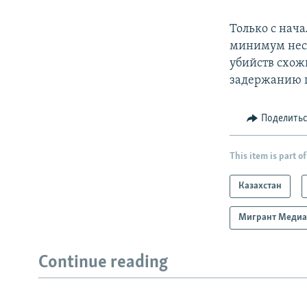
Только с нач
минимум неск
убийств схож
задержанию 
Поделить
This item is part of
Казахстан
Мигрант Меди
Continue reading