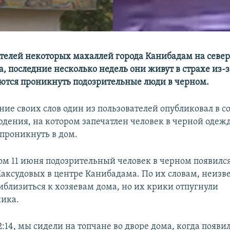
телей некоторых махаллей города Канибадам на севе
 последние несколько недель они живут в страхе из-за
ются проникнуть подозрительные люди в черном.
ие своих слов один из пользователей опубликовал в с
юдения, на котором запечатлен человек в черной одежд
проникнуть в дом.
ом 11 июня подозрительный человек в черном появился
аксудовых в центре Канибадама. По их словам, неизв
иблизиться к хозяевам дома, но их крики отпугнули
ика.
2:14, мы сидели на топчане во дворе дома, когда появи