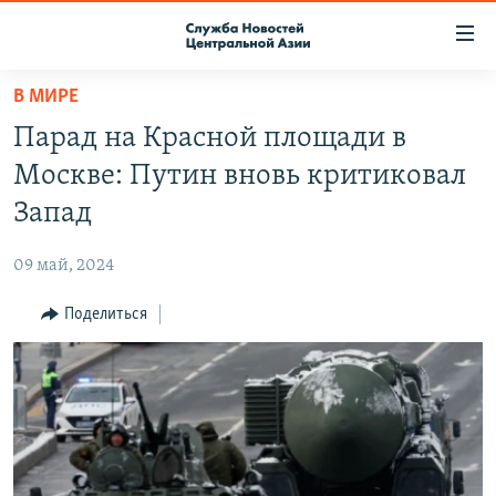
Ссылки
доступа
Вернуться
В МИРЕ
к
О ПРОЕКТЕ
Парад на Красной площади в
основному
ПОДПИСКА
содержанию
Москве: Путин вновь критиковал
КОНТАКТЫ
Вернутся
Запад
к
RFE/RL ДИРЕКТ
главной
09 май, 2024
НАСТОЯЩЕЕ ВРЕМЯ
навигации
Вернутся
Поделиться
МИГРАНТ МЕДИА
к
поиску