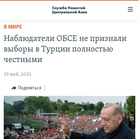
Ссылки
доступа
Вернуться
В МИРЕ
к
О ПРОЕКТЕ
Наблюдатели ОБСЕ не признали
основному
ПОДПИСКА
содержанию
выборы в Турции полностью
КОНТАКТЫ
Вернутся
честными
к
RFE/RL ДИРЕКТ
главной
29 май, 2023
НАСТОЯЩЕЕ ВРЕМЯ
навигации
Вернутся
Поделиться
МИГРАНТ МЕДИА
к
поиску