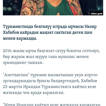
Түркмөнстанда белгилүү эстрада ырчысы Назир
Хабибов кайрадан маңзат сактаган деген шек
менен кармалды.
2016-жылы ырчы баңгизат сатуу боюнча соттолуп,
бир жарым жыл мурун гана мунапыс менен
эркиндикке чыккан.
"Азаттыктын" түркмөн кызматынын укук коргоо
органдарындагы булагы билдиргендей, Хабибов
23-мартта Ирандан Түркмөнстанга кайтып келе
жатканда чек арада кармалган.
"Ырчы Ирандан кайтып келе жатканда кармалган.