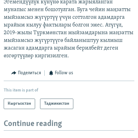
Эгемендүүлүк күнүнө карата жарыяланган
мунапыс менен бошотулган. Буга чейин маңзатты
мыйзамсыз жүгүртүү үчүн соттолгон адамдарга
ырайым кылуу фактылары болгон эмес. Атүгүл,
2019-жылы Түркмөнстан мыйзамдарына маңзатты
мыйзамсыз жүгүртүүгө байланыштуу кылмыш
жасаган адамдарга ырайым берилбейт деген
өзгөртүүлөр киргизилген.
Поделиться
Follow us
This item is part of
Кыргызстан
Таджикистан
Continue reading