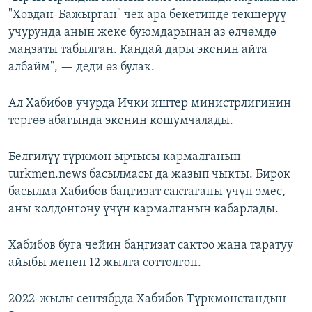
"Ховдан-Бажырган" чек ара бекетинде текшерүү
учурунда анын жеке буюмдарынан аз өлчөмдө
маңзаты табылган. Кандай дары экенин айта
албайм", — деди өз булак.
Ал Хабибов учурда Ички иштер министрлигинин
тергөө абагында экенин кошумчалады.
Белгилүү түркмөн ырчысы кармалганын
turkmen.news басылмасы да жазып чыкты. Бирок
басылма Хабибов баңгизат сактаганы үчүн эмес,
аны колдонгону үчүн кармалганын кабарлады.
Хабибов буга чейин баңгизат сактоо жана таратуу
айыбы менен 12 жылга соттолгон.
2022-жылы сентябрда Хабибов Түркмөнстандын