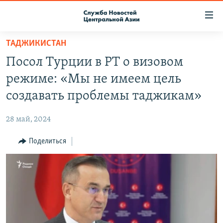
Ссылки
доступа
Вернуться
ТАДЖИКИСТАН
к
О ПРОЕКТЕ
Посол Турции в РТ о визовом
основному
ПОДПИСКА
содержанию
режиме: «Мы не имеем цель
КОНТАКТЫ
Вернутся
создавать проблемы таджикам»
к
RFE/RL ДИРЕКТ
главной
28 май, 2024
НАСТОЯЩЕЕ ВРЕМЯ
навигации
Вернутся
Поделиться
МИГРАНТ МЕДИА
к
поиску