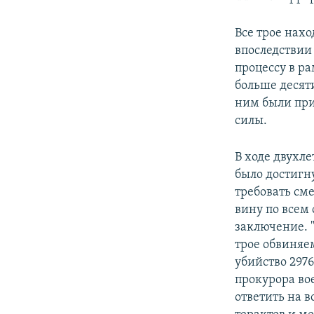
Все трое нах
впоследствии 
процессу в р
больше десят
ним были при
силы.
В ходе двухл
было достигн
требовать см
вину по всем
заключение. 
трое обвиняе
убийство 2976
прокурора во
ответить на 