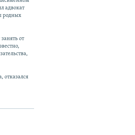
 письменном
ил адвокат
ы родных
 занять от
звестно,
зательства,
, отказался