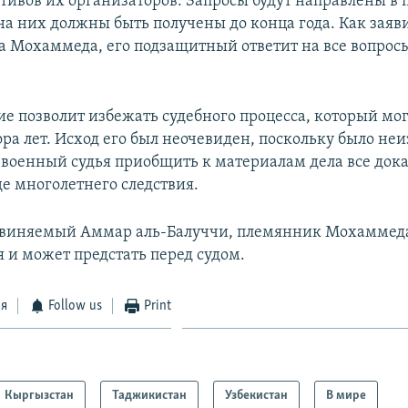
отивов их организаторов. Запросы будут направлены в
на них должны быть получены до конца года. Как заяв
 Мохаммеда, его подзащитный ответит на все вопрос
е позволит избежать судебного процесса, который мог
ора лет. Исход его был неочевиден, поскольку было неи
и военный судья приобщить к материалам дела все дока
де многолетнего следствия.
виняемый Аммар аль-Балуччи, племянник Мохаммеда
 и может предстать перед судом.
ся
Follow us
Print
Кыргызстан
Таджикистан
Узбекистан
В мире