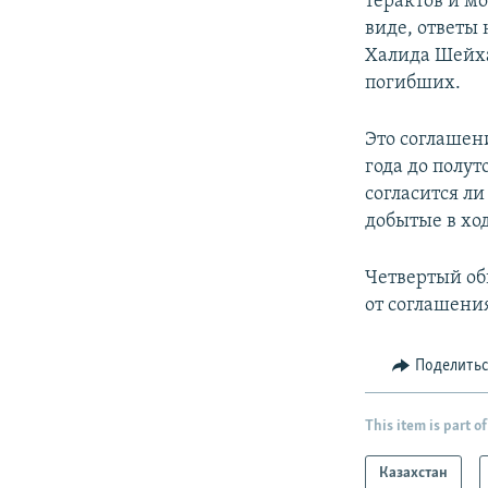
терактов и м
виде, ответы 
Халида Шейха
погибших.
Это соглашени
года до полут
согласится л
добытые в хо
Четвертый об
от соглашения
Поделить
This item is part of
Казахстан