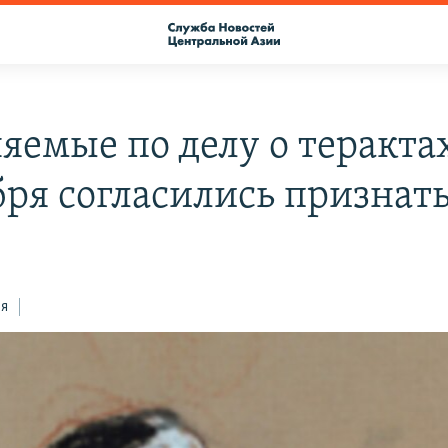
яемые по делу о терактах
бря согласились признат
ся