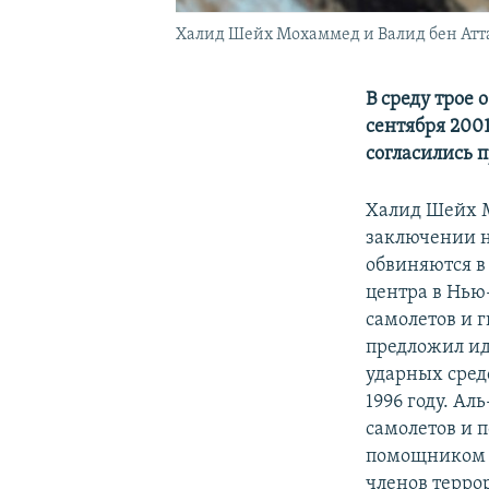
Халид Шейх Мохаммед и Валид бен Атта
В среду трое
сентября 2001
согласились 
Халид Шейх М
заключении н
обвиняются в
центра в Нью
самолетов и 
предложил ид
ударных сред
1996 году. А
самолетов и 
помощником б
членов терро