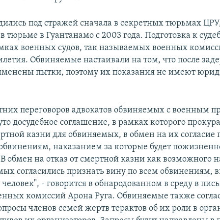
одились под стражей сначала в секретных тюрьмах ЦРУ,
в тюрьме в Гуантанамо с 2003 года. Подготовка к суд
амках военных судов, так называемых военных комисс
илетия. Обвиняемые настаивали на том, что после зад
менены пытки, поэтому их показания не имеют юри
етних переговоров адвокатов обвиняемых с военным п
уто досудебное соглашение, в рамках которого прокура
ертной казни для обвиняемых, в обмен на их согласие 
 обвинениям, наказанием за которые будет пожизненн
"В обмен на отказ от смертной казни как возможного 
мых согласились признать вину по всем обвинениям, 
 человек", - говорится в обнародованном в среду в пис
енных комиссий Арона Руга. Обвиняемые также согла
вопросы членов семей жертв терактов об их роли в орг