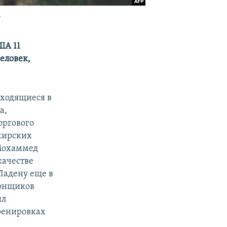
8
ША 11
человек,
аходящиеся в
а,
оргового
жирских
 Мохаммед
качестве
Ладену еще в
гонщиков
ыл
ренировках