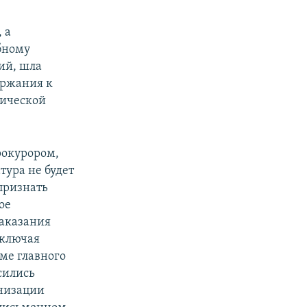
 а
ебному
ий, шла
ержания к
дической
рокурором,
тура не будет
признать
ое
наказания
включая
ьме главного
сились
анизации