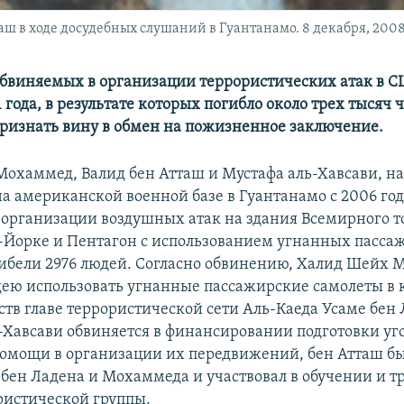
ш в ходе досудебных слушаний в Гуантанамо. 8 декабря, 200
 обвиняемых в организации террористических атак в С
 года, в результате которых погибло около трех тысяч 
признать вину в обмен на пожизненное заключение.
охаммед, Валид бен Атташ и Мустафа аль-Хавсави, н
а американской военной базе в Гуантанамо с 2006 год
 организации воздушных атак на здания Всемирного т
-Йорке и Пентагон с использованием угнанных пасса
гибели 2976 людей. Согласно обвинению, Халид Шейх
ею использовать угнанные пассажирские самолеты в 
ств главе террористической сети Аль-Каеда Усаме бен 
ль-Хавсави обвиняется в финансировании подготовки у
помощи в организации их передвижений, бен Атташ б
ен Ладена и Мохаммеда и участвовал в обучении и т
ристической группы.