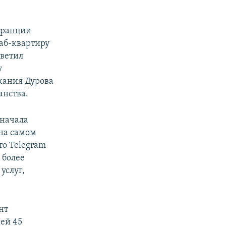
 Франции
аб-квартиру
тветил
у
жания Дурова
анства.
 начала
 на самом
то Telegram
 более
услуг,
нт
ей 45