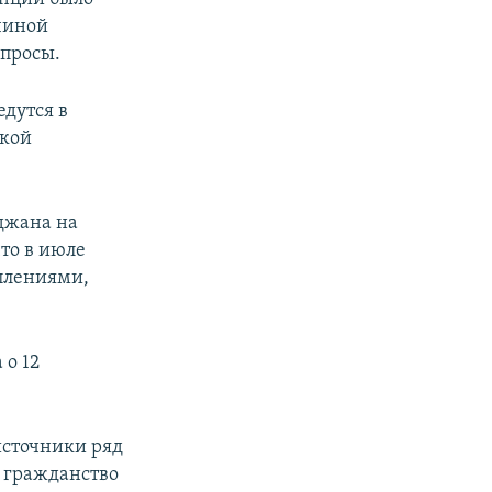
ичиной
апросы.
едутся в
ской
йджана на
что в июле
уплениями,
 о 12
источники ряд
у гражданство