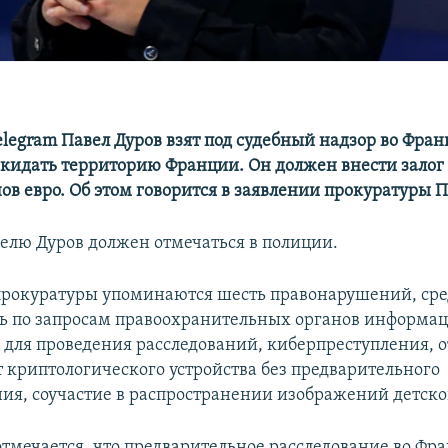
elegram Павел Дуров взят под судебный надзор во Фран
кидать территорию Франции. Он должен внести залог 
ов евро. Об этом говорится в заявлении прокуратуры 
елю Дуров должен отмечаться в полиции.
прокуратуры упоминаются шесть правонарушений, сре
ть по запросам правоохранительных органов информа
для проведения расследований, киберпреступления, 
т криптологического устройства без предварительного
ия, соучастие в распространении изображений детско
отмечается, что предварительное расследование во Фр