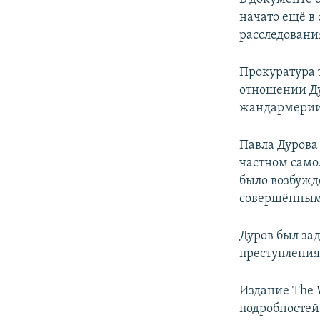
начато ещё в 
расследования
Прокуратура 
отношении Ду
жандармерии 
Павла Дурова 
частном самол
было возбужд
совершённым
Дуров был зад
преступления
Издание The W
подробностей