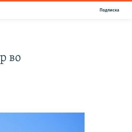
Подписка
р во