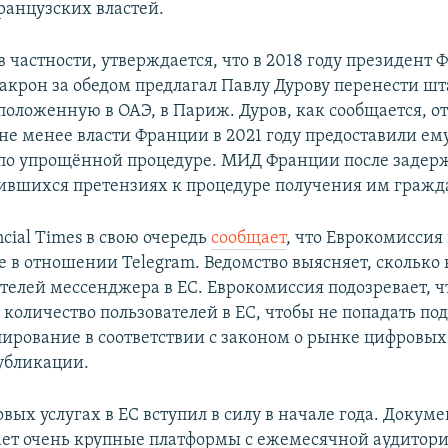
ранцузских властей.
в частности, утверждается, что в 2018 году президент
крон за обедом предлагал Павлу Дурову перенести шт
положенную в ОАЭ, в Париж. Дуров, как сообщается, о
 не менее власти Франции в 2021 году предоставили ем
по упрощённой процедуре. МИД Франции после задер
вившихся претензиях к процедуре получения им гражд
cial Times в свою очередь
сообщает
, что Еврокомиссия
е в отношении Telegram. Ведомство выясняет, сколько
ателей мессенджера в ЕС. Еврокомиссия подозревает, ч
количество пользователей в ЕС, чтобы не попадать под
лирование в соответствии с законом о рынке цифровых 
публикации.
вых услугах в ЕС вступил в силу в начале года. Докуме
ет очень крупные платформы с ежемесячной аудитори