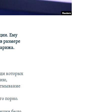
ции. Eму
в размере
Парижа.
ди которых
цию,
отмывание
го порно.
анции было