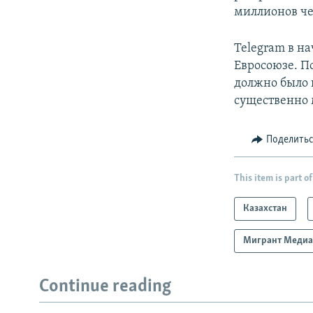
миллионов че
Telegram в на
Евросоюзе. П
должно было п
существенно 
Поделить
This item is part of
Казахстан
Мигрант Меди
Continue reading