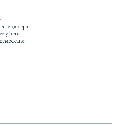
й в
 мессенджера
то у него
жемесячно.