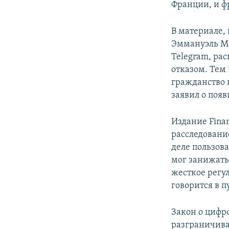
Франции, и ф
В материале, 
Эммануэль Ма
Telegram, рас
отказом. Тем
гражданство 
заявил о поя
Издание Finan
расследовани
деле пользов
мог занижать 
жесткое регу
говорится в 
Закон о цифро
разграничива