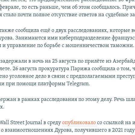
феврале, то есть раньше, чем об этом сообщалось. Пр
 стало почти полное отсутствие ответов на судебные з
также сообщила ещё о двух расследованиях, которые в
рова. Занимаются ими киберподразделение француз
и управление по борьбе с мошенничеством таможни.
задержали в ночь на 25 августа по прилёте из Азерба
ете. 26 августа прокуратура Парижа сообщила о том, 
ено уголовное дело в связи с предполагаемыми прест
и при помощи платформы Telegram.
ержан в рамках расследования по этому делу. Речь шла
х.
all Street Journal в среду
опубликовало
со ссылкой на 
 о взаимоотношениях Дурова, получившего в 2021 год