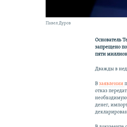
Павел Дуров
Основатель T
запрещено по
пяти миллион
Дважды в нед
В
заявлении
отказ переда
необходимую 
денег, импор
декларирован
В документе 