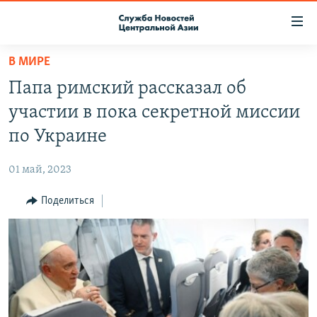
Ссылки
доступа
Вернуться
В МИРЕ
к
О ПРОЕКТЕ
Папа римский рассказал об
основному
ПОДПИСКА
содержанию
участии в пока секретной миссии
КОНТАКТЫ
Вернутся
по Украине
к
RFE/RL ДИРЕКТ
главной
01 май, 2023
НАСТОЯЩЕЕ ВРЕМЯ
навигации
Вернутся
Поделиться
МИГРАНТ МЕДИА
к
поиску