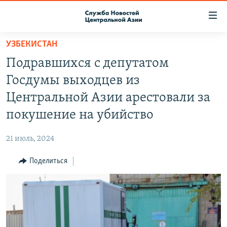
Ссылки
доступа
Вернуться
УЗБЕКИСТАН
к
О ПРОЕКТЕ
Подравшихся с депутатом
основному
ПОДПИСКА
содержанию
Госдумы выходцев из
КОНТАКТЫ
Вернутся
Центральной Азии арестовали за
к
RFE/RL ДИРЕКТ
покушение на убийство
главной
НАСТОЯЩЕЕ ВРЕМЯ
навигации
21 июль, 2024
Вернутся
МИГРАНТ МЕДИА
к
Поделиться
поиску