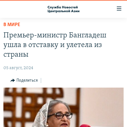
Ссылки
доступа
Вернуться
В МИРЕ
к
О ПРОЕКТЕ
Премьер-министр Бангладеш
основному
ПОДПИСКА
содержанию
ушла в отставку и улетела из
КОНТАКТЫ
Вернутся
страны
к
RFE/RL ДИРЕКТ
главной
05 август, 2024
НАСТОЯЩЕЕ ВРЕМЯ
навигации
Вернутся
Поделиться
МИГРАНТ МЕДИА
к
поиску