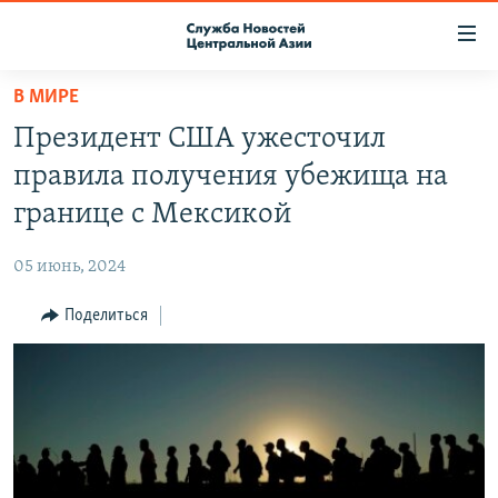
Ссылки
доступа
Вернуться
В МИРЕ
к
О ПРОЕКТЕ
Президент США ужесточил
основному
ПОДПИСКА
содержанию
правила получения убежища на
КОНТАКТЫ
Вернутся
границе с Мексикой
к
RFE/RL ДИРЕКТ
главной
05 июнь, 2024
НАСТОЯЩЕЕ ВРЕМЯ
навигации
Вернутся
Поделиться
МИГРАНТ МЕДИА
к
поиску