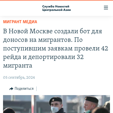
Ссылки
доступа
Вернуться
МИГРАНТ МЕДИА
к
О ПРОЕКТЕ
В Новой Москве создали бот для
основному
ПОДПИСКА
содержанию
доносов на мигрантов. По
КОНТАКТЫ
Вернутся
поступившим заявкам провели 42
к
RFE/RL ДИРЕКТ
рейда и депортировали 32
главной
НАСТОЯЩЕЕ ВРЕМЯ
навигации
мигранта
Вернутся
МИГРАНТ МЕДИА
к
05 сентябрь, 2024
поиску
Поделиться