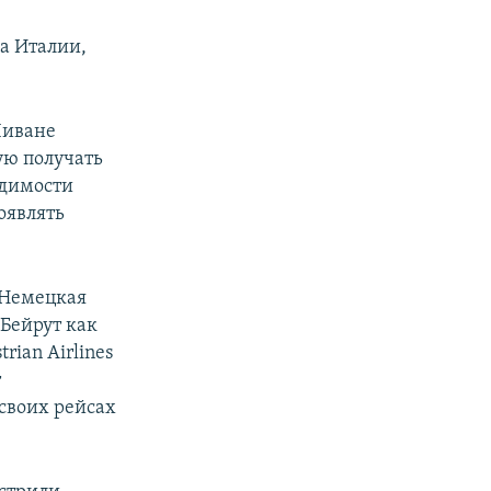
а Италии,
Ливане
ую получать
одимости
оявлять
 Немецкая
 Бейрут как
trian Airlines
т
 своих рейсах