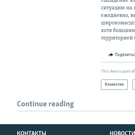
Нападение ХА
ситуацию на 
ежедневно, в
широкомасшта
хотя большин
территорией 
Поделить
This item is part of
Казахстан
Continue reading
КОНТАКТЫ
НОВОСТИ