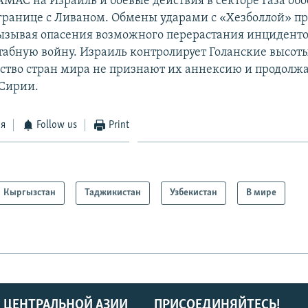
МАС на Израиль и боевые действия в секторе Газа об
границе с Ливаном. Обмены ударами с «Хезболлой» п
ызывая опасения возможного перерастания инциденто
бную войну. Израиль контролирует Голанские высоты с
ство стран мира не признают их аннексию и продолж
Сирии.
ся
Follow us
Print
Кыргызстан
Таджикистан
Узбекистан
В мире
 ЦЕНТРАЛЬНОЙ АЗИИ
ПРИСОЕДИНЯЙТЕСЬ!