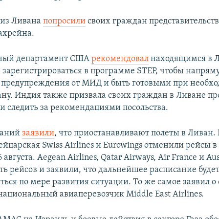
 из Ливана
попросили
своих граждан представительств
ахрейна.
нный департамент США
рекомендовал
находящимся в 
зарегистрироваться в программе STEP, чтобы напрям
 предупреждения от МИД и быть готовыми при необх
ану. Индия также призвала своих граждан в Ливане пр
 и следить за рекомендациями посольства.
паний
заявили
, что приостанавливают полеты в Ливан.
ейцарская Swiss Airlines и Eurowings отменили рейсы в
вгуста. Aegean Airlines, Qatar Airways, Air France и Aus
ть рейсов и заявили, что дальнейшее расписание буде
ься по мере развития ситуации. То же самое заявил о
национальный авиаперевозчик Middle East Airlines.