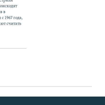
острили
роисходят
в в
 1967 года,
ают считать