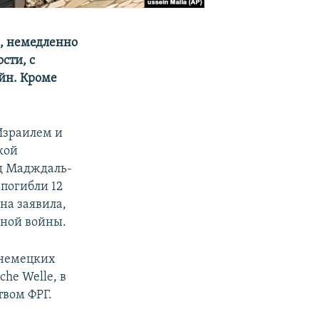
, немедленно
сти, с
йн. Кроме
Израилем и
кой
од Мадждаль-
погибли 12
на заявила,
бной войны.
 немецких
che Welle, в
твом ФРГ.