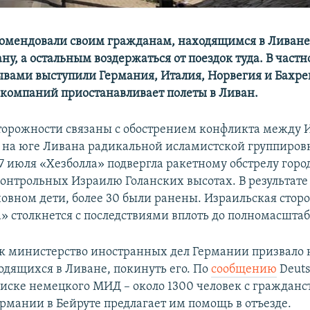
комендовали своим гражданам, находящимся в Ливане
ну, а остальным воздержаться от поездок туда. В частно
вами выступили Германия, Италия, Норвегия и Бахре
иакомпаний приостанавливает полеты в Ливан.
орожности связаны с обострением конфликта между 
на юге Ливана радикальной исламистской группиров
27 июля «Хезболла» подвергла ракетному обстрелу гор
онтрольных Израилю Голанских высотах. В результате 
новном дети, более 30 были ранены. Израильская сторо
а» столкнется с последствиями вплоть до полномасшта
к министерство иностранных дел Германии призвало
одящихся в Ливане, покинуть его. По
сообщению
Deuts
иске немецкого МИД – около 1300 человек с гражданс
ермании в Бейруте предлагает им помощь в отъезде.