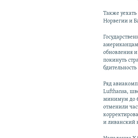
Также уехать
Норвегии и Б
Государстве
американцам 
обновления и
покинуть стр
бдительность
Ряд авиаком
Lufthansa, шв
минимум до 6 а
отменили час
корректироват
и ливанский 