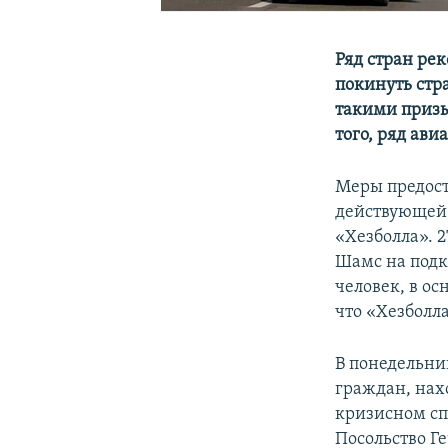
Ряд стран ре
покинуть стра
такими призы
того, ряд ав
Меры предост
действующей 
«Хезболла». 
Шамс на подк
человек, в ос
что «Хезболл
В понедельни
граждан, нах
кризисном сп
Посольство Г