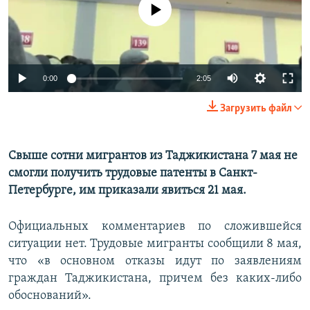
No media source currently available
Auto
0:00
2:05
240p
Загрузить файл
360p
480p
Свыше сотни мигрантов из Таджикистана 7 мая не
Auto
240p
360p
480p
смогли получить трудовые патенты в Санкт-
720p
Петербурге, им приказали явиться 21 мая.
720p
Официальных комментариев по сложившейся
ситуации нет. Трудовые мигранты сообщили 8 мая,
что «в основном отказы идут по заявлениям
граждан Таджикистана, причем без каких-либо
обоснований».