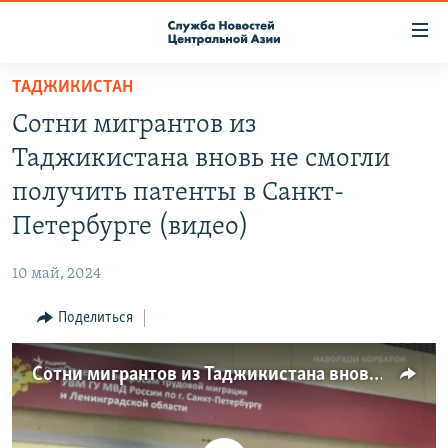
Ссылки
доступа
Вернуться
ТАДЖИКИСТАН
к
О ПРОЕКТЕ
Сотни мигрантов из
основному
ПОДПИСКА
содержанию
Таджикистана вновь не смогли
КОНТАКТЫ
Вернутся
получить патенты в Санкт-
к
RFE/RL ДИРЕКТ
Петербурге (видео)
главной
НАСТОЯЩЕЕ ВРЕМЯ
навигации
10 май, 2024
Вернутся
МИГРАНТ МЕДИА
к
Поделиться
поиску
Сотни мигрантов из Таджикистана вновь не смогли получить патенты в Санкт-Петербурге