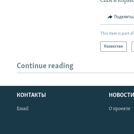
США и Израи
Поделить
This item is part of
Казахстан
Continue reading
КОНТАКТЫ
НОВОСТИ
Email
О проекте