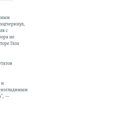
рным
подчеркнул,
ля с
рора не
торе Газа
утатов
 и
неизгладимым
", —