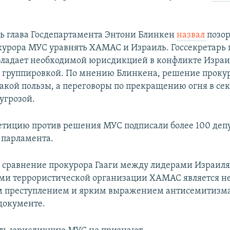
дь глава Госдепартамента Энтони Блинкен
назвал
позо
урора МУС уравнять ХАМАС и Израиль. Госсекретарь 
бладает необходимой юрисдикцией в конфликте Израи
 группировкой. По мнению Блинкена, решение проку
акой пользы, а переговоры по прекращению огня в сек
угрозой.
петицию против решения МУС подписали более 100 деп
 парламента.
 сравнение прокурора Гааги между лидерами Израиля
ми террористической организации ХАМАС является 
м преступлением и ярким выражением антисемитизма
 документе.