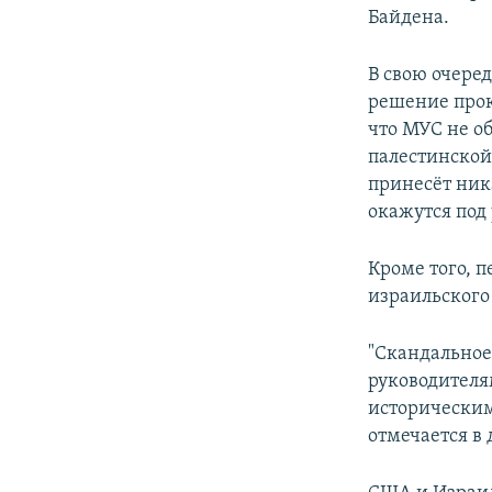
Байдена.
В свою очере
решение прок
что МУС не о
палестинской
принесёт ник
окажутся под 
Кроме того, 
израильского
"Скандальное
руководителя
исторически
отмечается в