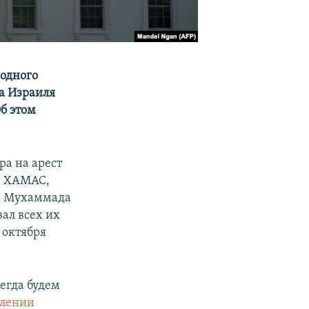
одного
а Израиля
б этом
ра на арест
ки ХАМАС,
и, Мухаммада
ал всех их
 октября
егда будем
влении