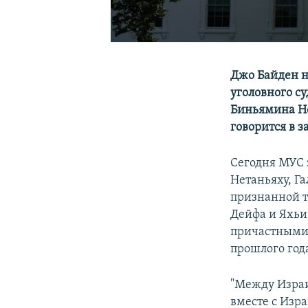
Джо Байден 
уголовного с
Биньямина Не
говорится в 
Сегодня МУС з
Нетаньяху, Г
признанной т
Дейфа и Яхьи
причастными 
прошлого год
"Между Израи
вместе с Изра