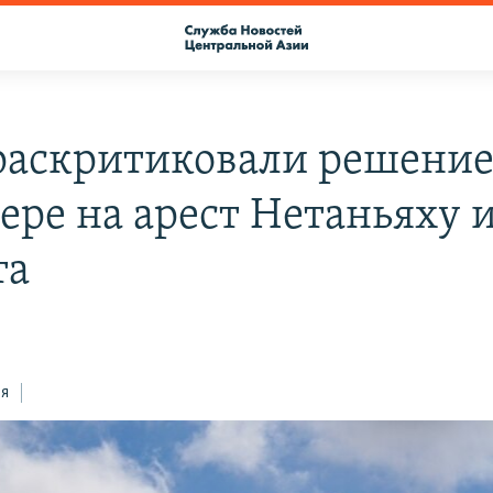
аскритиковали решени
дере на арест Нетаньяху 
та
ся