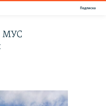
Подписка
е МУС
и