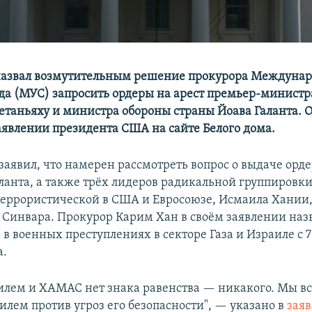
назвал возмутительным решение прокурора Междунар
уда (МУС) запросить ордеры на арест премьер-министр
таньяху и министра обороны страны Йоава Галанта. О
заявлении президента США на сайте Белого дома.
аявил, что намерен рассмотреть вопрос о выдаче орде
аланта, а также трёх лидеров радикальной группиров
еррористической в США и Евросоюзе, Исмаила Хани
 Синвара. Прокурор Карим Хан в своём заявлении назв
в военных преступлениях в секторе Газа и Израиле с 7
а.
лем и ХАМАС нет знака равенства — никакого. Мы вс
илем против угроз его безопасности", — указано в
зая