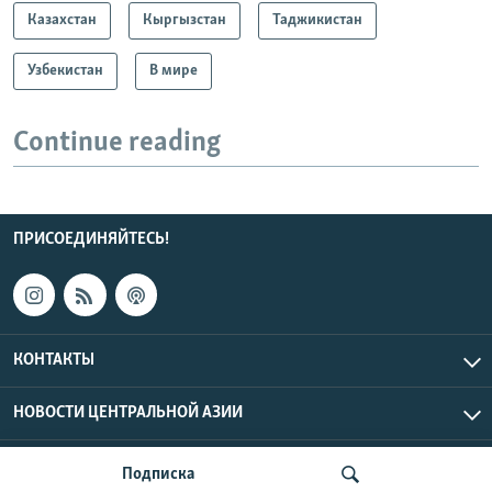
Казахстан
Кыргызстан
Таджикистан
Узбекистан
В мире
Continue reading
ПРИСОЕДИНЯЙТЕСЬ!
КОНТАКТЫ
НОВОСТИ ЦЕНТРАЛЬНОЙ АЗИИ
CENTRAL ASIAN © 2026 RFE/RL, Inc. | Все права защищены.
Подписка