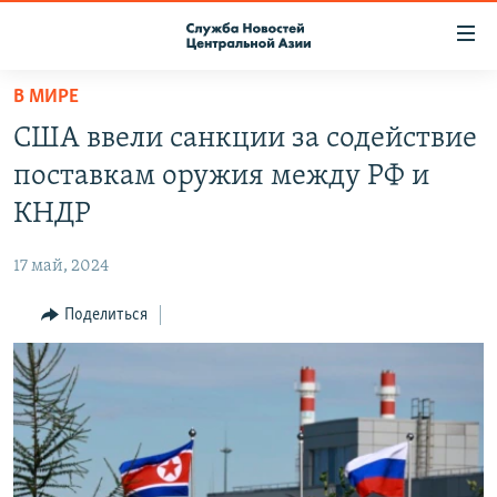
Ссылки
доступа
Вернуться
В МИРЕ
к
О ПРОЕКТЕ
США ввели санкции за содействие
основному
ПОДПИСКА
содержанию
поставкам оружия между РФ и
КОНТАКТЫ
Вернутся
КНДР
к
RFE/RL ДИРЕКТ
главной
17 май, 2024
НАСТОЯЩЕЕ ВРЕМЯ
навигации
Вернутся
Поделиться
МИГРАНТ МЕДИА
к
поиску