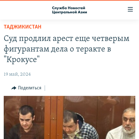
Ссылки
доступа
Вернуться
ТАДЖИКИСТАН
к
О ПРОЕКТЕ
Суд продлил арест еще четверым
основному
ПОДПИСКА
содержанию
фигурантам дела о теракте в
КОНТАКТЫ
Вернутся
"Крокусе"
к
RFE/RL ДИРЕКТ
главной
19 май, 2024
НАСТОЯЩЕЕ ВРЕМЯ
навигации
Вернутся
Поделиться
МИГРАНТ МЕДИА
к
поиску