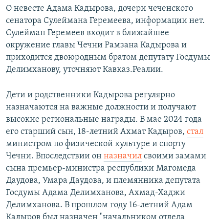
О невесте Адама Кадырова, дочери чеченского
сенатора Сулеймана Геремеева, информации нет.
Сулейман Геремеев входит в ближайшее
окружение главы Чечни Рамзана Кадырова и
приходится двоюродным братом депутату Госдумы
Делимханову, уточняют Кавказ.Реалии.
Дети и родственники Кадырова регулярно
назначаются на важные должности и получают
высокие региональные награды. В мае 2024 года
его старший сын, 18-летний Ахмат Кадыров,
стал
министром по физической культуре и спорту
Чечни. Впоследствии он
назначил
своими замами
сына премьер-министра республики Магомеда
Даудова, Умара Даудова, и племянника депутата
Госдумы Адама Делимханова, Ахмад-Хаджи
Делимханова. В прошлом году 16-летний Адам
Кадыров был назначен "начальником отдела