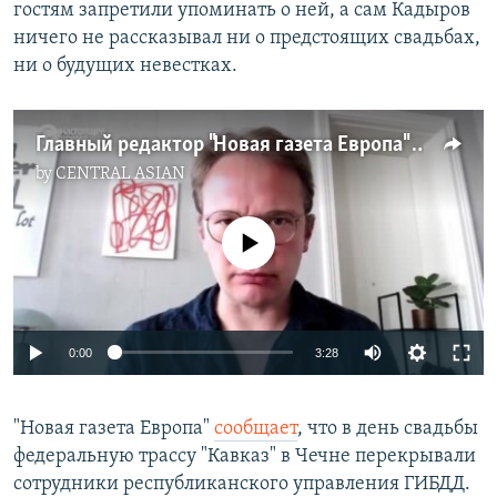
гостям запретили упоминать о ней, а сам Кадыров
ничего не рассказывал ни о предстоящих свадьбах,
ни о будущих невестках.
Главный редактор "Новая газета Европа" Кирилл Мартынов — о секретных свадьбах несовершеннолетних сыновей Рамзана Кадырова
by
CENTRAL ASIAN
No media source currently available
Auto
0:00
3:28
240p
"Новая газета Европа"
сообщает
, что в день свадьбы
360p
федеральную трассу "Кавказ" в Чечне перекрывали
Auto
240p
360p
480p
480p
сотрудники республиканского управления ГИБДД.