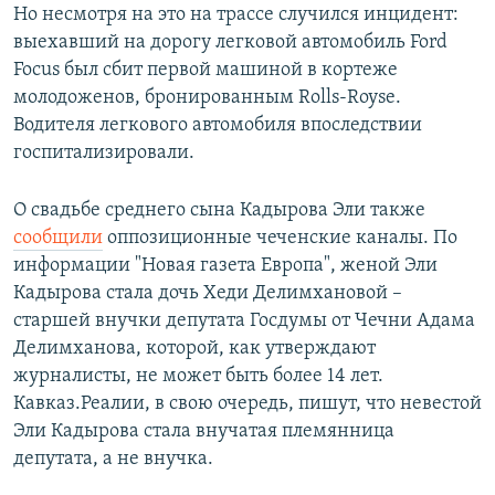
720p
Но несмотря на это на трассе случился инцидент:
720p
1080p
выехавший на дорогу легковой автомобиль Ford
1080p
Focus был сбит первой машиной в кортеже
молодоженов, бронированным Rolls-Royse.
Водителя легкового автомобиля впоследствии
госпитализировали.
О свадьбе среднего сына Кадырова Эли также
сообщили
оппозиционные чеченские каналы. По
информации "Новая газета Европа", женой Эли
Кадырова стала дочь Хеди Делимхановой –
старшей внучки депутата Госдумы от Чечни Адама
Делимханова, которой, как утверждают
журналисты, не может быть более 14 лет.
Кавказ.Реалии, в свою очередь, пишут, что невестой
Эли Кадырова стала внучатая племянница
депутата, а не внучка.