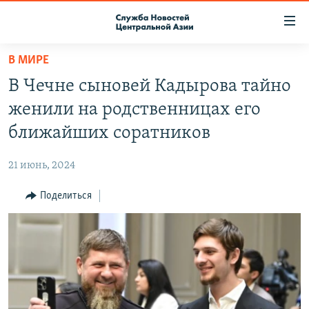
Ссылки
доступа
Вернуться
В МИРЕ
к
О ПРОЕКТЕ
В Чечне сыновей Кадырова тайно
основному
ПОДПИСКА
содержанию
женили на родственницах его
КОНТАКТЫ
Вернутся
ближайших соратников
к
RFE/RL ДИРЕКТ
главной
21 июнь, 2024
НАСТОЯЩЕЕ ВРЕМЯ
навигации
Вернутся
Поделиться
МИГРАНТ МЕДИА
к
поиску