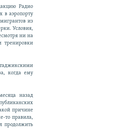
дакцию Радио
х в аэропорту
 мигрантов из
рки. Условия,
есмотря ни на
и тренировки
 таджикскими
а, когда ему
месяца назад
убликанских
какой причине
е-то правила,
ил продолжить