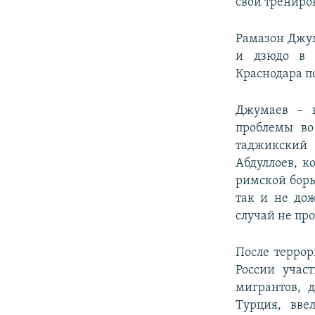
свои трениро
Рамазон Джум
и дзюдо в 
Краснодара п
Джумаев – н
проблемы во
таджикский 
Абдуллоев, к
римской борь
так и не до
случай не пр
После террор
России учас
мигрантов, 
Турция, вве