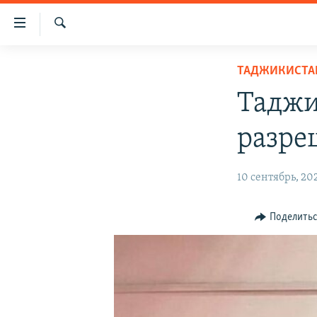
Ссылки
доступа
Искать
Вернуться
О ПРОЕКТЕ
ТАДЖИКИСТА
к
ПОДПИСКА
основному
Таджи
содержанию
КОНТАКТЫ
Вернутся
разре
RFE/RL ДИРЕКТ
к
главной
НАСТОЯЩЕЕ ВРЕМЯ
10 сентябрь, 20
навигации
МИГРАНТ МЕДИА
Вернутся
к
Поделить
поиску