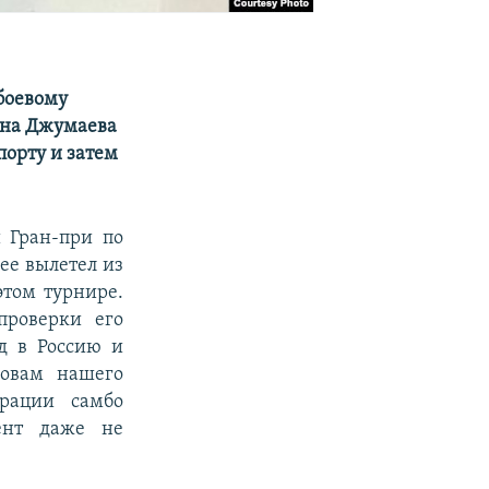
боевому
зона Джумаева
порту и затем
й Гран-при по
нее вылетел из
этом турнире.
проверки его
зд в Россию и
ловам нашего
рации самбо
ент даже не