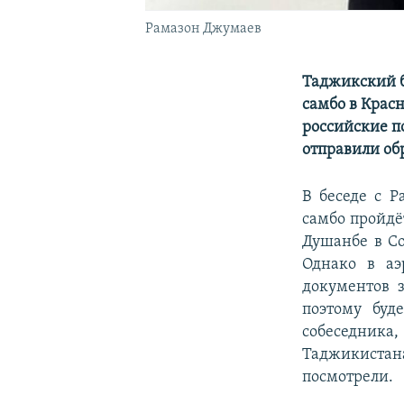
Рамазон Джумаев
Таджикский б
самбо в Крас
российские п
отправили обр
В беседе с Р
самбо пройдёт
Душанбе в Со
Однако в аэ
документов з
поэтому буд
собеседник
Таджикиста
посмотрели.