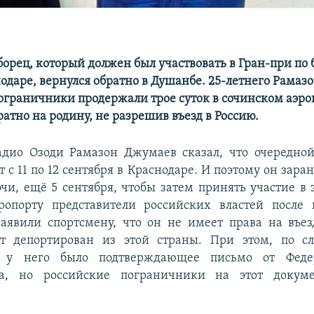
орец, который должен был участвовать в Гран-при по 
нодаре, вернулся обратно в Душанбе. 25-летнего Рама
ограничники продержали трое суток в сочинском аэро
атно на родину, не разрешив въезд в Россию.
адио Озоди Рамазон Джумаев сказал, что очередно
 с 11 по 12 сентября в Краснодаре. И поэтому он зара
чи, ещё 5 сентября, чтобы затем принять участие в 
ропорту представители российских властей после 
аявили спортсмену, что он не имеет права на въе
ет депортирован из этой страны. При этом, по с
а, у него было подтверждающее письмо от Феде
на, но российские пограничники на этот докум