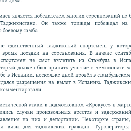
вки дома.
аев является победителем многих соревнований по 
Таджикистане. Он также трижды побеждал на 
о боевому самбо.
е единственный таджикский спортсмен, у котор
 время поездки на соревнования. В начале сентя
спортсмен не смог вылететь из Стамбула в Исп
оторый должен был принять участие в чемпионате м
бе в Испании, несколько дней провёл в стамбульском 
ждался разрешения на вылет в Испанию. Таджикские
окомментировали.
истической атаки в подмосковном «Крокусе» в марте 
тились случаи произвольных арестов и задержани
давления на них и депортации. Некоторые страны,
ли визы для таджикских граждан. Туроператоры 