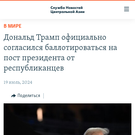
Ссылки
доступа
Вернуться
В МИРЕ
к
О ПРОЕКТЕ
Дональд Трамп официально
основному
ПОДПИСКА
содержанию
согласился баллотироваться на
КОНТАКТЫ
Вернутся
пост президента от
к
RFE/RL ДИРЕКТ
республиканцев
главной
НАСТОЯЩЕЕ ВРЕМЯ
навигации
19 июль, 2024
Вернутся
МИГРАНТ МЕДИА
к
Поделиться
поиску