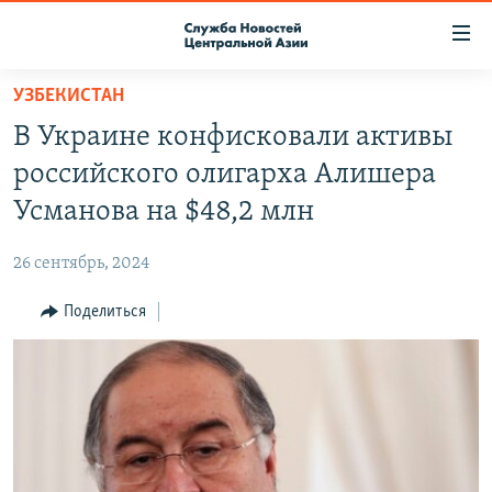
Ссылки
доступа
Вернуться
УЗБЕКИСТАН
к
О ПРОЕКТЕ
В Украине конфисковали активы
основному
ПОДПИСКА
содержанию
российского олигарха Алишера
КОНТАКТЫ
Вернутся
Усманова на $48,2 млн
к
RFE/RL ДИРЕКТ
главной
26 сентябрь, 2024
НАСТОЯЩЕЕ ВРЕМЯ
навигации
Вернутся
Поделиться
МИГРАНТ МЕДИА
к
поиску