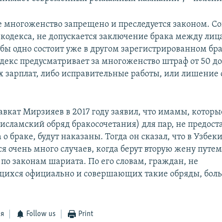
е многоженство запрещено и преследуется законом. Со
 кодекса, не допускается заключение брака между лиц
 бы одно состоит уже в другом зарегистрированном бра
декс предусматривает за многоженство штраф от 50 до
зарплат, либо исправительные работы, или лишение 
вкат Мирзияев в 2017 году заявил, что имамы, которы
(исламский обряд бракосочетания) для пар, не предос
 о браке, будут наказаны. Тогда он сказал, что в Узбек
ся очень много случаев, когда берут вторую жену путе
 по законам шариата. По его словам, граждан, не
ихся официально и совершающих такие обряды, боль
ся
Follow us
Print