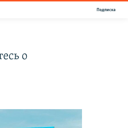
Подписка
есь о