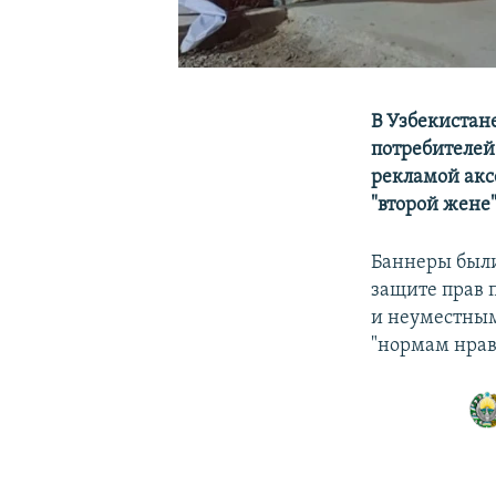
В Узбекистан
потребителей
рекламой акс
"второй жене"
Баннеры были
защите прав 
и неуместным
"нормам нрав