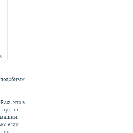
с подобным
R.uz, что в
й нужно
я машин.
ько если
л он.