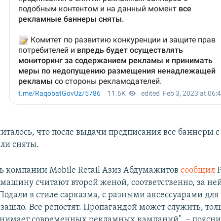
читалось, что после выдачи предписания все баннеры 
ли сняты.
ь компании Mobile Retail Азиз Абдумажитов
сообщил
P
"машину считают второй женой, соответственно, за не
"Подали в стиле сарказма, с разными аксессуарами дл
зашло. Все репостят. Пропагандой может служить, тол
онимает современных рекламных кампаний", – поясни