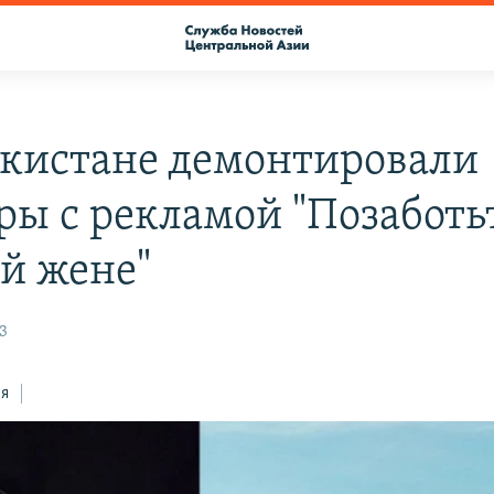
екистане демонтировали
ры с рекламой "Позаботьт
ой жене"
3
ся