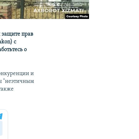
 защите прав
kon) с
ботьтесь о
онкуренции и
мы "неэтичным
также