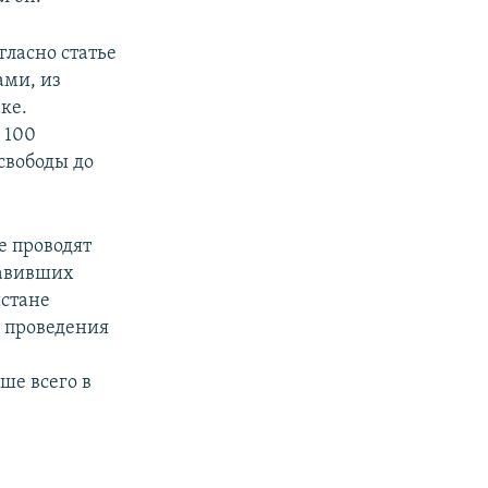
гласно статье
ами, из
ке.
 100
свободы до
е проводят
тавивших
истане
м проведения
ше всего в