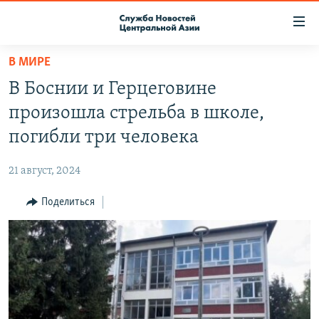
Ссылки
доступа
Вернуться
В МИРЕ
к
О ПРОЕКТЕ
В Боснии и Герцеговине
основному
ПОДПИСКА
содержанию
произошла стрельба в школе,
КОНТАКТЫ
Вернутся
погибли три человека
к
RFE/RL ДИРЕКТ
главной
21 август, 2024
НАСТОЯЩЕЕ ВРЕМЯ
навигации
Вернутся
Поделиться
МИГРАНТ МЕДИА
к
поиску