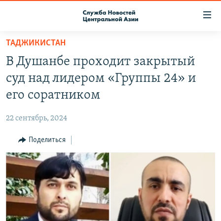
Ссылки
доступа
Вернуться
ТАДЖИКИСТАН
к
О ПРОЕКТЕ
В Душанбе проходит закрытый
основному
ПОДПИСКА
содержанию
суд над лидером «Группы 24» и
КОНТАКТЫ
Вернутся
его соратником
к
RFE/RL ДИРЕКТ
главной
22 сентябрь, 2024
НАСТОЯЩЕЕ ВРЕМЯ
навигации
Вернутся
Поделиться
МИГРАНТ МЕДИА
к
поиску