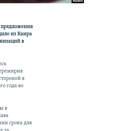
ь предложения
щило из Каира
анизаций в
ось
перемирия
стороной в
о года во
ы в
лава
нии срока для
д за