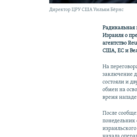
Директор ЦРУ США Уильям Бёрнс
Радикальная 
Израиля о пр
агентство Re
США, ЕС и Ве
На переговор
заключение д
состояли и д
обмен на осв
время напад
После сообще
понедельник 
израильского
начала операц