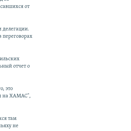
асавшихся от
и делегации.
в переговорах
аильских
ьный отчет о
, это
ы на ХАМАС",
хся там
ньяху не