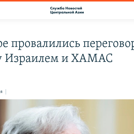
ре провалились перегов
 Израилем и ХАМАС
ся