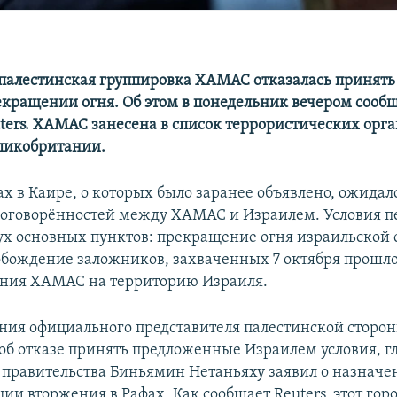
палестинская группировка ХАМАС отказалась принят
екращении огня. Об этом в понедельник вечером сооб
uters. ХАМАС занесена в список террористических орг
ликобритании.
ах в Каире, о которых было заранее объявлено, ожидал
оговорённостей между ХАМАС и Израилем. Условия 
вух основных пунктов: прекращение огня израильской 
обождение заложников, захваченных 7 октября прошлог
ения ХАМАС на территорию Израиля.
ния официального представителя палестинской сторон
об отказе принять предложенные Израилем условия, г
 правительства Биньямин Нетаньяху заявил о назначе
ии вторжения в Рафах. Как сообщает Reuters, этот горо