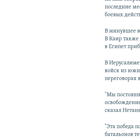
последние ме
боевых действ
В минувшее в
В Каир также
в Египет при
В Иерусалиме
войск из южн
переговорах 
"Мы постоянн
освобождение
сказал Нетань
"Эта победа 
батальонов те