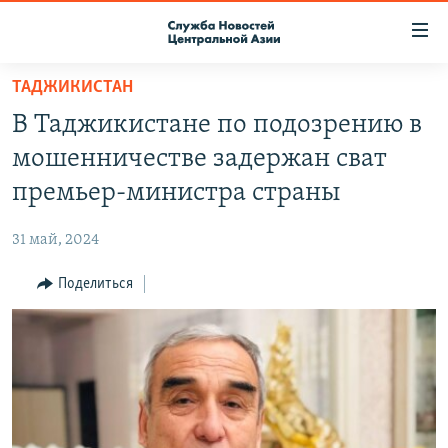
Ссылки
доступа
Вернуться
ТАДЖИКИСТАН
к
О ПРОЕКТЕ
В Таджикистане по подозрению в
основному
ПОДПИСКА
содержанию
мошенничестве задержан сват
КОНТАКТЫ
Вернутся
премьер-министра страны
к
RFE/RL ДИРЕКТ
главной
31 май, 2024
НАСТОЯЩЕЕ ВРЕМЯ
навигации
Вернутся
Поделиться
МИГРАНТ МЕДИА
к
поиску