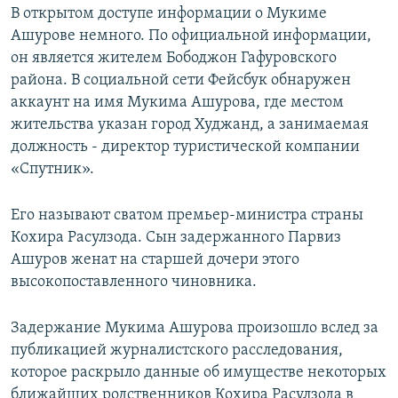
В открытом доступе информации о Мукиме
Ашурове немного. По официальной информации,
он является жителем Бободжон Гафуровского
района. В социальной сети Фейсбук обнаружен
аккаунт на имя Мукима Ашурова, где местом
жительства указан город Худжанд, а занимаемая
должность - директор туристической компании
«Спутник».
Его называют сватом премьер-министра страны
Кохира Расулзода. Сын задержанного Парвиз
Ашуров женат на старшей дочери этого
высокопоставленного чиновника.
Задержание Мукима Ашурова произошло вслед за
публикацией журналистского расследования,
которое раскрыло данные об имуществе некоторых
ближайших родственников Кохира Расулзода в