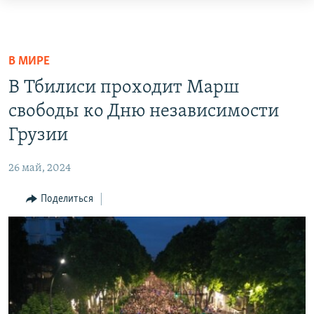
Ссылки
доступа
О ПРОЕКТЕ
Вернуться
ПОДПИСКА
В МИРЕ
к
КОНТАКТЫ
В Тбилиси проходит Марш
основному
RFE/RL ДИРЕКТ
содержанию
свободы ко Дню независимости
Вернутся
Грузии
НАСТОЯЩЕЕ ВРЕМЯ
к
МИГРАНТ МЕДИА
главной
26 май, 2024
навигации
Вернутся
Поделиться
к
поиску