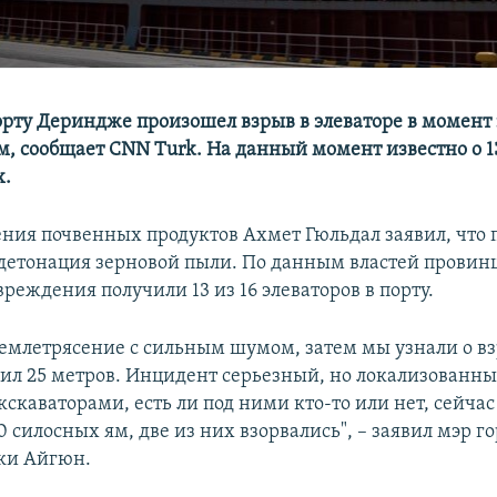
орту Дериндже произошел взрыв в элеваторе в момент 
ом, сообщает CNN Turk. На данный момент известно о 1
х.
ения почвенных продуктов Ахмет Гюльдал заявил, что
 детонация зерновой пыли. По данным властей провин
реждения получили 13 из 16 элеваторов в порту.
емлетрясение с сильным шумом, затем мы узнали о вз
вил 25 метров. Инцидент серьезный, но локализованн
скаваторами, есть ли под ними кто-то или нет, сейчас
0 силосных ям, две из них взорвались", – заявил мэр г
ки Айгюн.