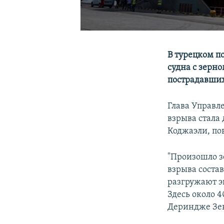
В турецком п
судна с зерн
пострадавши
Глава Управл
взрыва стала
Коджаэли, пов
"Произошло з
взрыва соста
разгружают эк
Здесь около 4
Дериндже Зе