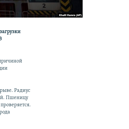
загрузки
3
 причиной
ции
рыве. Радиус
ый. Пшеницу
 проверяется.
орода