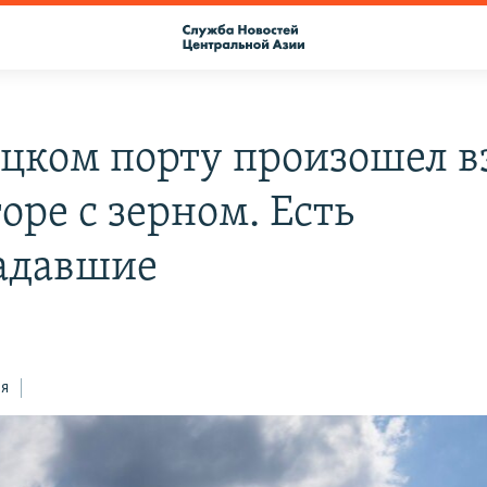
ецком порту произошел в
оре с зерном. Есть
адавшие
ся