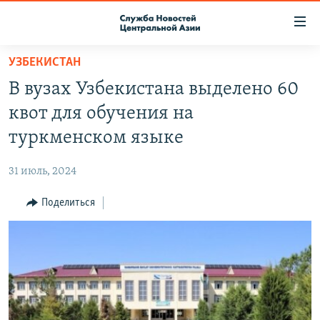
Ссылки
доступа
Вернуться
УЗБЕКИСТАН
к
О ПРОЕКТЕ
В вузах Узбекистана выделено 60
основному
ПОДПИСКА
содержанию
квот для обучения на
КОНТАКТЫ
Вернутся
туркменском языке
к
RFE/RL ДИРЕКТ
главной
31 июль, 2024
НАСТОЯЩЕЕ ВРЕМЯ
навигации
Вернутся
Поделиться
МИГРАНТ МЕДИА
к
поиску