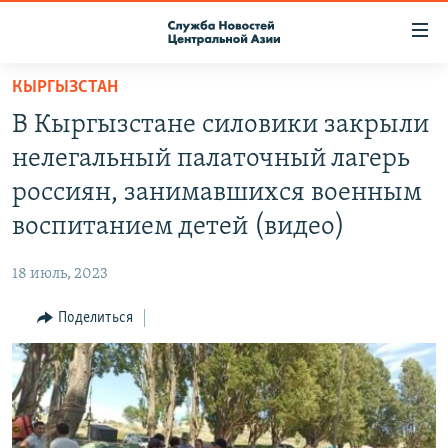
Ссылки
доступа
Вернуться
КЫРГЫЗСТАН
к
О ПРОЕКТЕ
В Кыргызстане силовики закрыли
основному
ПОДПИСКА
содержанию
нелегальный палаточный лагерь
КОНТАКТЫ
Вернутся
россиян, занимавшихся военным
к
RFE/RL ДИРЕКТ
воспитанием детей (видео)
главной
НАСТОЯЩЕЕ ВРЕМЯ
навигации
18 июль, 2023
Вернутся
МИГРАНТ МЕДИА
к
Поделиться
поиску