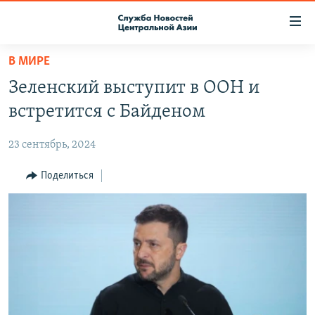
Ссылки
доступа
Вернуться
В МИРЕ
к
О ПРОЕКТЕ
Зеленский выступит в ООН и
основному
ПОДПИСКА
содержанию
встретится с Байденом
КОНТАКТЫ
Вернутся
к
23 сентябрь, 2024
RFE/RL ДИРЕКТ
главной
НАСТОЯЩЕЕ ВРЕМЯ
Поделиться
навигации
Вернутся
МИГРАНТ МЕДИА
к
поиску