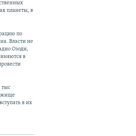
рственных
ах планеты, в
ерацию по
а. Власти не
адио Озоди,
виняются в
провести
 тыс
бежище
ступать в их