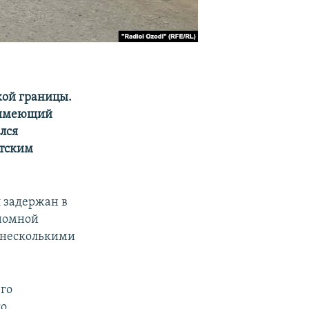
кой границы.
, имеющий
лся
стским
 задержан в
ономной
с несколькими
его
го