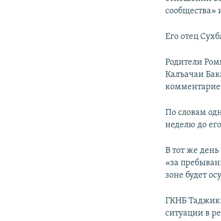
сообщества» 
Его отец Сухб
Родители Ром
Калъачаи Бак
комментарие
По словам од
неделю до ег
В тот же ден
«за пребыван
зоне будет ос
ГКНБ Таджик
ситуации в р