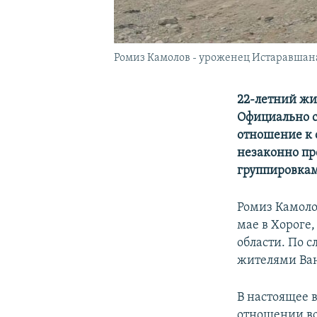
Ромиз Камолов - уроженец Истаравшан
22-летний жи
Официально с
отношение к 
незаконно пр
группировкам
Ромиз Камоло
мае в Хороге
области. По 
жителями Ван
В настоящее 
отношении во