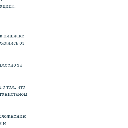
зации».
 в кишлаке
ржались от
имерно за
 о том, что
фганистаном
усложнению
х и