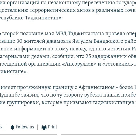
их организаций по незаконному пересечению госуда
ществлению террористических актов в различных точк
Республике Таджикистан».
во второй половине мая МВД Таджикистана провело оп
выше 30 жителей джамоата Язгулом Ванджского район
ьной информации по этому поводу, однако источник Р
атериалами делами, сообщил, что 25 задержанных об
апрещенной организации «Ансоруллох» и «готовились 
жикистане».
имеет протяженную границу с Афганистаном - более 1
Душанбе заявил, что по ту сторону рубежа нашли при
ие группировки, которые призывают таджикистанцев в
ся
Follow us
Print