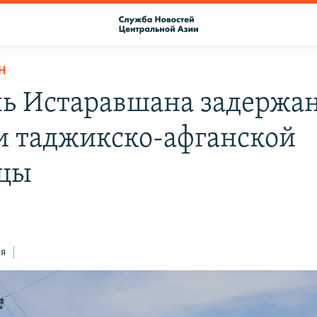
Н
ь Истаравшана задержа
и таджикско-афганской
цы
ся