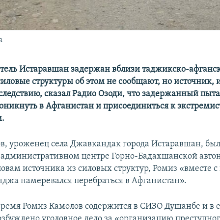
а
тель Истаравшан задержан вблизи таджикско-афганс
иловые структуры об этом не сообщают, но источник
следствию, сказал Радио Озоди, что задержанный пыта
оникнуть в Афганистан и присоединиться к экстреми
.
в, уроженец села Джавкандак города Истаравшан, был
, административном центре Горно-Бадахшанской авт
словам источника из силовых структур, Ромиз «вместе 
джа намеревался перебраться в Афганистан».
время Ромиз Камолов содержится в СИЗО Душанбе и в 
збуждено уголовное дело за «организацию преступно