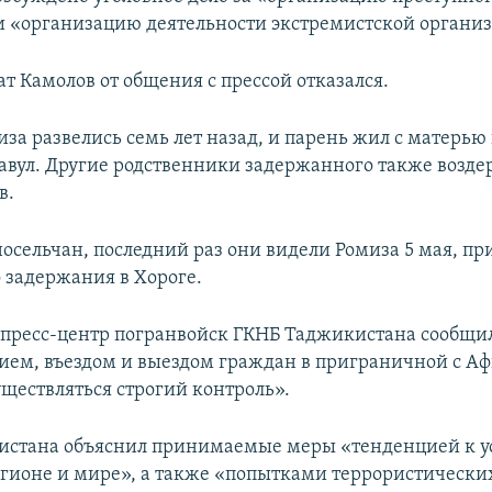
и «организацию деятельности экстремистской органи
ат Камолов от общения с прессой отказался.
иза развелись семь лет назад, и парень жил с матерью
авул. Другие родственники задержанного также возде
в.
носельчан, последний раз они видели Ромиза 5 мая, пр
о задержания в Хороге.
ь пресс-центр погранвойск ГКНБ Таджикистана сообщил
ием, въездом и выездом граждан в приграничной с А
уществляться строгий контроль».
истана объяснил принимаемые меры «тенденцией к 
егионе и мире», а также «попытками террористически