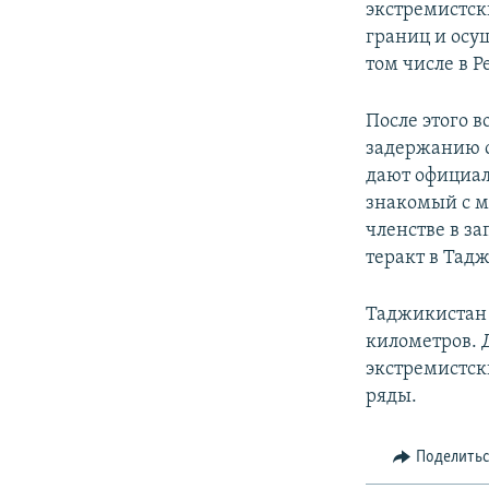
экстремистск
границ и осу
том числе в 
После этого 
задержанию с
дают официал
знакомый с м
членстве в з
теракт в Тад
Таджикистан 
километров. 
экстремистск
ряды.
Поделить