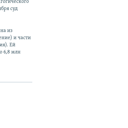
агогического
ября суд
на из
ение) и части
ия). Ей
о 6,8 млн