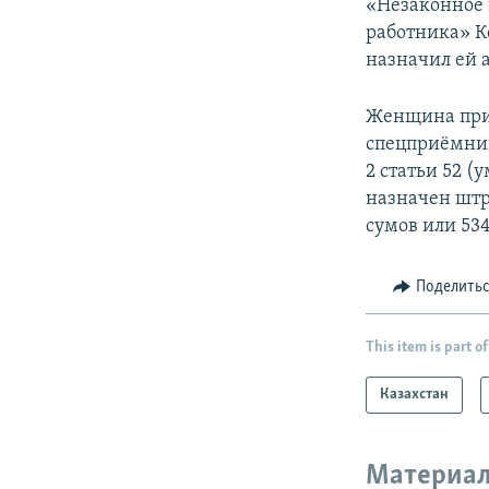
«Незаконное 
работника» К
назначил ей 
Женщина приз
спецприёмник
2 статьи 52 
назначен штр
сумов или 53
Поделить
This item is part of
Казахстан
Материал