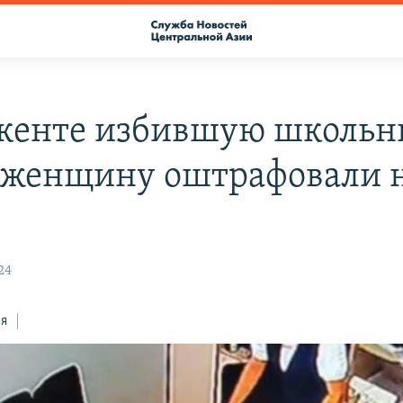
кенте избившую школьн
 женщину оштрафовали 
24
ся