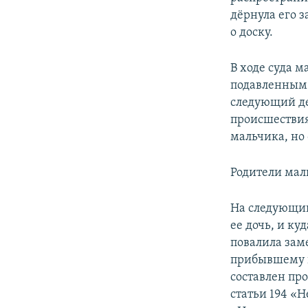
дёрнула его з
о доску.
В ходе суда м
подавленным 
следующий де
происшествия
мальчика, но
Родители мал
На следующий
ее дочь, и ку
повалила зам
прибывшему 
составлен про
статьи 194 «