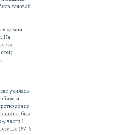
 била головой
лся домой
. На
ности
 отец
е.
где училась
избила и
опротивление
женщины был
», части 1
статье 197−5