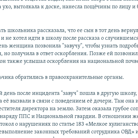
а ухо, вытолкала к доске, нанесла пощёчины по лицу и
ать школьника рассказала, что ее сын в тот день верну
и не хотел идти в школу после рассказа о случившемся
нь женщина позвонила "завучу", чтобы узнать подроб
, но получила в ответ оскорбления. Позже ей позвонил
 он также услышал оскорбления на национальной почв
ьчика обратились в правоохранительные органы.
 день после инцидента "завуч" пошла в другую школу, 
да её вызвали в связи с поведением её дочери. Там она 
естителя директора на землю. Затем оказала грубое с
наряду ППС и Национальной гвардии. В отношении 
токол о нарушениях по статье 183 «Мелкое хулиганство
Невыполнение законных требований сотрудника ОВД» и 