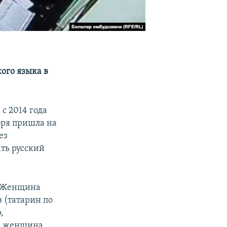
кого языка в
 с 2014 года
бря пришла на
ез
ать русский
а. Женщина
в (татарин по
,
ом женщина