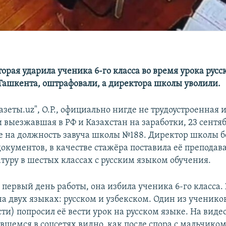
рая ударила ученика 6-го класса во время урока русс
Ташкента, оштрафовали, а директора школы уволили.
зеты.uz", О.Р., официально нигде не трудоустроенная и
 выезжавшая в РФ и Казахстан на заработки, 23 сентя
е на должность завуча школы №188. Директор школы б
окументов, в качестве стажёра поставила её преподав
атуру в шестых классах с русским языком обучения.
в первый день работы, она избила ученика 6-го класс
а двух языках: русском и узбекском. Один из ученико
и) попросил её вести урок на русском языке. На видео
вшемся в соцсетях видно, как после спора с мальчик