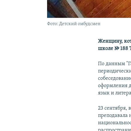
Фото: Детский омбудсмен
Женщину, кото
школе № 188 
По данным "Га
периодически
собеседовани
оформления д
язык и литер
23 сентября, 
преподавала н
национальност
распространи