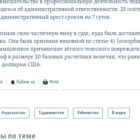
вмешательство в профессиональную деятельность пед
одекса об административной ответственности. 25 сент
административный арест сроком на 7 суток.
нала свою частичную вину в суде, куда была доставле
а. Она была признана виновной по статье 41 (оскорбл
(умышленное причинение лёгкого телесного поврежден
аф в размере 20 базовых расчётных величин, что равн
4 долларам США.
ся
Follow us
Print
Кыргызстан
Таджикистан
Узбекистан
В мире
ы по теме